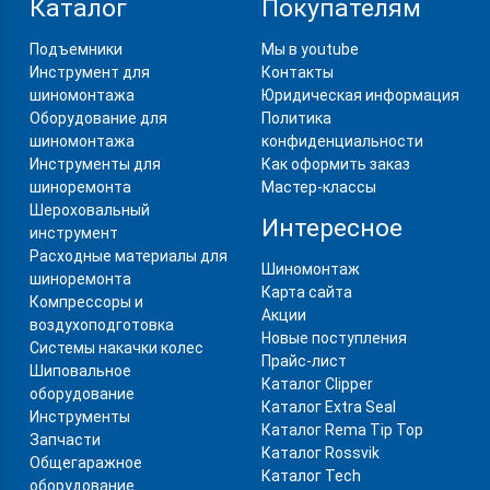
Каталог
Покупателям
Подъемники
Мы в youtube
Инструмент для
Контакты
шиномонтажа
Юридическая информация
Оборудование для
Политика
шиномонтажа
конфиденциальности
Инструменты для
Как оформить заказ
шиноремонта
Мастер-классы
Шероховальный
Интересное
инструмент
Расходные материалы для
Шиномонтаж
шиноремонта
Карта сайта
Компрессоры и
Акции
воздухоподготовка
Новые поступления
Системы накачки колес
Прайс-лист
Шиповальное
Каталог Clipper
оборудование
Каталог Extra Seal
Инструменты
Каталог Rema Tip Top
Запчасти
Каталог Rossvik
Общегаражное
Каталог Tech
оборудование