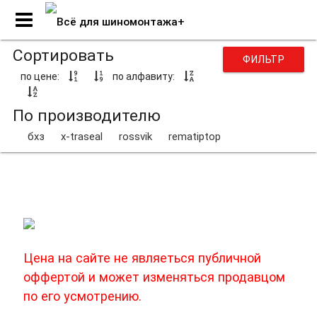
Сортировать
ФИЛЬТР
по цене:
по алфавиту:
По производителю
бхз
x-traseal
rossvik
rematiptop
Сырая резина
Цена на сайте не являеться публичной
оффертой и может изменяться продавцом
по его усмотрению.