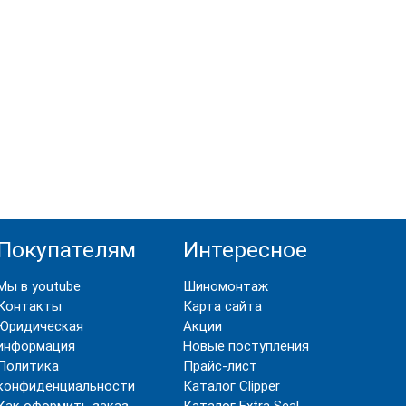
временном оборудовании с применением
может пригодиться самому, а во-вторых,
аздел с распродажей товаров, поскольку
выгодным ценам.
Покупателям
Интересное
Мы в youtube
Шиномонтаж
Контакты
Карта сайта
Юридическая
Акции
информация
Новые поступления
Политика
Прайс-лист
конфиденциальности
Каталог Clipper
Как оформить заказ
Каталог Extra Seal