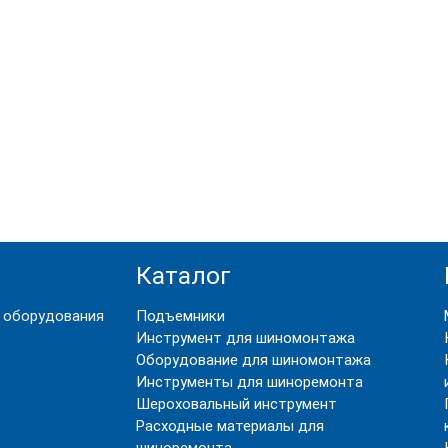
венную продукцию, которая изготовлена на со
меть такой комплект в автомобиле. Во-первых, 
омендуем всем пользователям просматривать р
лочи, а иногда и наборы для ремонта шин, по 
Каталог
 оборудования
Подъемники
Инструмент для шиномонтажа
Оборудование для шиномонтажа
Инструменты для шиноремонта
Шероховальный инструмент
Расходные материалы для
шиноремонта