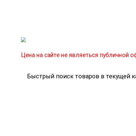
важно быть подготовленным! Каждый а
схожими проблемами. Здорово, когда не
посчастливится проколоть колесо после
Цена на сайте не являеться публичной 
Сайт Тольяттинского магазина "О
предпринимателям приобрести высок
известных производителей. Данный разд
TECH.