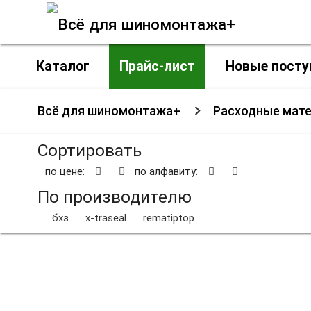
Каталог
Прайс-лист
Новые посту
Всё для шиномонтажа+
Расходные мат
Сортировать
по цене:
по алфавиту:
По производителю
бхз
x-traseal
rematiptop
Согласитесь, иметь под рукой набор для