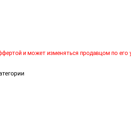
втолюбитель наверняка хотя бы раз в жизни с
поладка возникает в городе и СТО или шиномонт
 выезда с отдыха? Далеко от города, вечером.
оффертой и может изменяться продавцом по его
ОО Все для шиномонтажа+"предлагает в
окачественное надёжное оборудование и ра
ел посвящён наборам для ремонта шин, которы