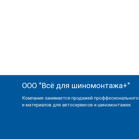
Жидкую резину.
Разнообразную химию.
Наш магазин реализует только качест
актуальных технологий. Очень удобно и
всегда можно поделиться с другом. Рек
там зачастую можно отыскать нужные ме
ООО "Всё для шиномонтажа+"
Компания занимается продажей проффесионального
и материалов для автосервисов и шиномонтажек.