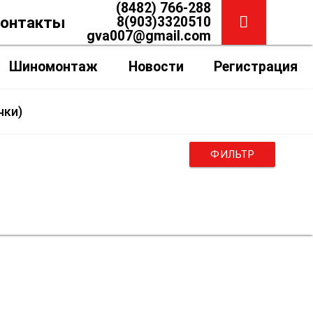
(8482) 766-288
онтакты
8(903)3320510
gva007@gmail.com
Шиномонтаж
Новости
Регистрация
чки)
ФИЛЬТР
 вовсе. Мало ли где может застать беда,