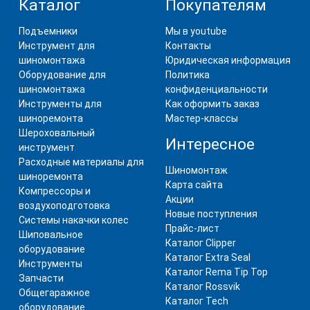
Каталог
Покупателям
Подъемники
Мы в youtube
Инструмент для
Контакты
шиномонтажа
Юридическая информация
Оборудование для
Политика
шиномонтажа
конфиденциальности
Инструменты для
Как оформить заказ
шиноремонта
Мастер-классы
Шероховальный
Интересное
инструмент
Расходные материалы для
Шиномонтаж
шиноремонта
Карта сайта
Компрессоры и
Акции
воздухоподготовка
Новые поступления
Системы накачки колес
Прайс-лист
Шиповальное
Каталог Clipper
оборудование
Каталог Extra Seal
Инструменты
Каталог Rema Tip Top
Запчасти
Каталог Rossvik
Общегаражное
Каталог Tech
оборудование